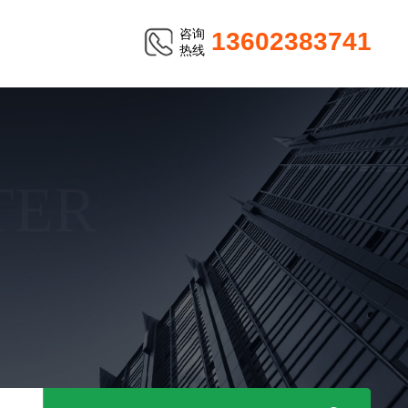
咨询
13602383741
热线
TER