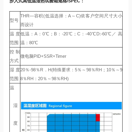
步入式高低温湿热试验箱
规格
/SPEC
：
THR—容积(低温选择：A～C)依客户空间尺寸大小
型号
而设计
温度
低温：A：0℃；B：-20℃；C：-40℃D:-60℃／ 高
范围
温：80℃
控制
微电脑PID+SSR+Timer
方式
湿度
20％-98％R．H(特殊要求：5％～98％RH；10％～9
范围
8％RH：20％～98％RH)
温
湿
度