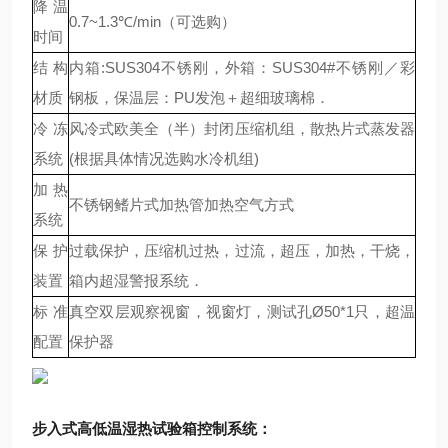
降温
0.7~1.3℃/min（可选购）
时间
结构
内箱:SUS304不锈刚，外箱：SUS304#不锈刚／彩
材质
钢板，保温层：PU发泡＋超细玻璃棉．
冷冻
风冷式欧美全（半）封闭压缩机组，散热片式蒸发器
系统
(根据具体情况选购水冷机组)
加热
不锈钢鳍片式加热管加热空气方式
系统
保护
过载保护，压缩机过热，过流，超压，加热，干烧，
装置
箱内超湿警报系统．
标准
真空双层观察视窗，视窗灯，测试孔Ø50*1只，超温
配置
保护器
步入式高低温湿热试验箱
控制系统：