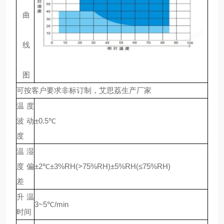
曲
线
图
可按客户要求非标订制，艾思荔生产厂家
温度
波动
±0.5℃
度
温湿
度偏
±2℃±3%RH(>75%RH)±5%RH(≤75%RH)
差
升温
3~5℃/min
时间