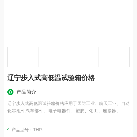
辽宁步入式高低温试验箱价格
产品简介
辽宁步入式高低温试验箱价格应用于国防工业、航天工业、自动
化零组件汽车部件、电子电器件、塑胶、化工、连接器、锂电
池、太阳能光伏组件及相关产品之耐热、耐寒测试，为产业界提
供大型零件，半成品，成品之大型温度测试环境空间，适合于测
产品型号：THR-
试产品量多、体积大之试验设备。