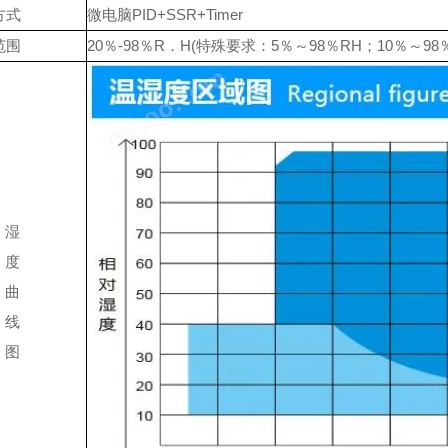
方式
微电脑PID+SSR+Timer
范围
20％-98％R．H(特殊要求：5％～98％RH；10％～98％
湿
度
曲
线
图