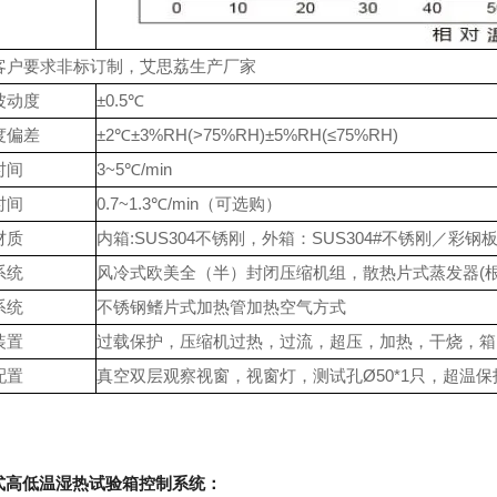
客户要求非标订制，艾思荔生产厂家
波动度
±0.5℃
度偏差
±2℃±3%RH(>75%RH)±5%RH(≤75%RH)
时间
3~5℃/min
时间
0.7~1.3℃/min（可选购）
材质
内箱:SUS304不锈刚，外箱：SUS304#不锈刚／彩
系统
风冷式欧美全（半）封闭压缩机组，散热片式蒸发器(
系统
不锈钢鳍片式加热管加热空气方式
装置
过载保护，压缩机过热，过流，超压，加热，干烧，箱
配置
真空双层观察视窗，视窗灯，测试孔Ø50*1只，超温保
式高低温湿热试验箱
控制系统：