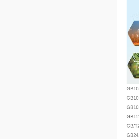
GB1
GB1
GB1
GB1
GB/T
GB24