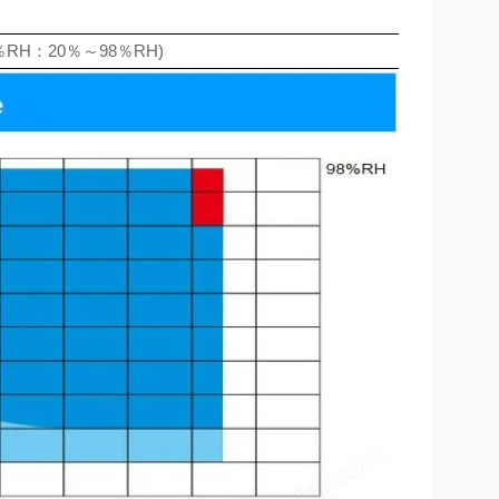
RH：20％～98％RH)