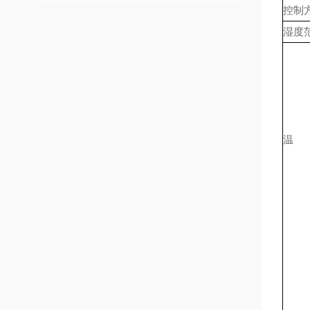
控制
湿度
温