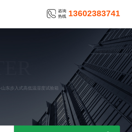
咨询
13602383741
热线
TER
R-山东步入式高低温湿度试验箱