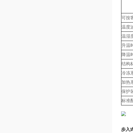
可按
温度
温湿
升温
降温
结构
冷冻
加热
保护
标准
步入