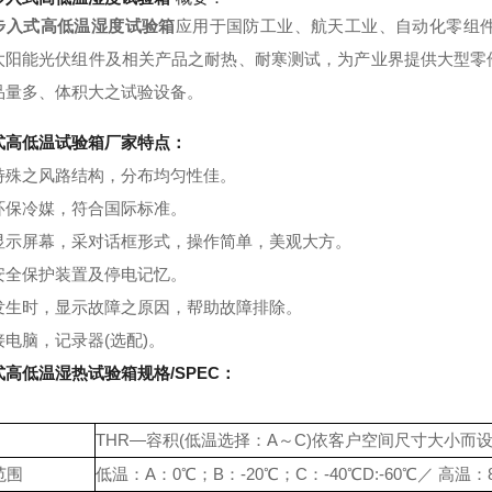
步入式高低温湿度试验箱
应用于国防工业、航天工业、自动化零组
太阳能光伏组件及相关产品之耐热、耐寒测试，
为产业界提供大型零
品量多、体积大之试验设备。
式高低温试验箱厂家
特点：
特殊之风路结构，分布均匀性佳。
环保冷媒，符合国际标准。
D显示屏幕，采对话框形式，操作简单，美观大方。
安全保护装置及停电记忆。
发生时，显示故障之原因，帮助故障排除。
接电脑，记录器(选配)。
式高低温湿热试验箱
规格
/SPEC
：
THR—容积(低温选择：A～C)依客户空间尺寸大小而
范围
低温：A：0℃；B：-20℃；C：-40℃D:-60℃／ 高温：