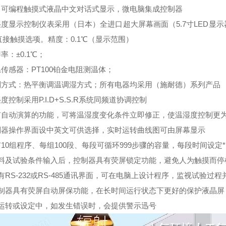
进口可编程触摸式液晶中文对话式显示，微电脑集成控制器
温湿度显示控制仪表采用（日本）全进口超大屏幕画面（5.7寸LED
直接触摸选项。精度：0.1℃（显示范围）
辨率：±0.1℃；
温传感器：PT100铂金电阻测温体；
控制方式：热平衡调温调湿方式；所有电器均采用（施耐德）系列产品
湿度控制采用P.I.D+S.S.R系统同频道协调控制
具有自动演算的功能，可将温湿度变化条件立即修正，使温湿度控制更
控制器操作界面设中英文可供选择，实时运转曲线图可由屏幕显示
有10组程序、每组100段、每段可循环999步骤的容量，每段时间设定*
.资料及试验条件输入后，控制器具有荧屏锁定功能，避免人为触摸而停
具有RS-232或RS-485通讯界面，可在电脑上设计程序，监视试验
.控制器具有荧屏自动屏保功能，在长时间运行状态下更好的保护液晶
.在运转或设定中，如发生错误时，会提供警示迅号