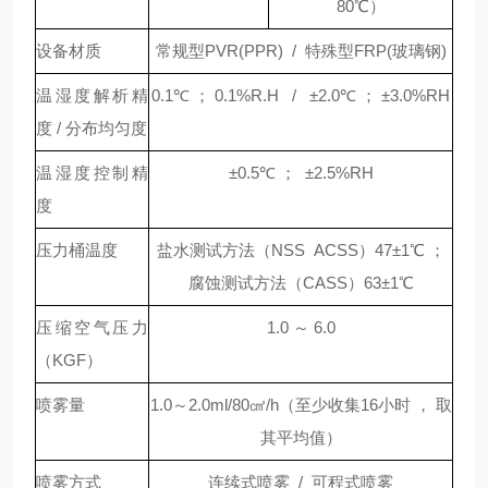
80℃）
设备材质
常规型PVR(PPR) / 特殊型
FRP(玻璃钢)
温湿度解析精
0.1℃ ； 0.1%R.H /
±
2.0
℃ ；
±
3.0%RH
度 / 分布均匀度
温湿度控制精
±
0.5
℃
；
±
2.5%RH
度
压力桶温度
盐水测试方法（NSS ACSS）47
±
1
℃ ；
腐蚀测试方法（CASS）63
±
1
℃
压缩空气压力
1.0 ～ 6.0
（KGF）
喷雾量
1.0～2.0ml/80
㎠
/h（至少收集16小时 ， 取
其平均值）
喷雾方式
连续式喷雾 / 可程式喷雾