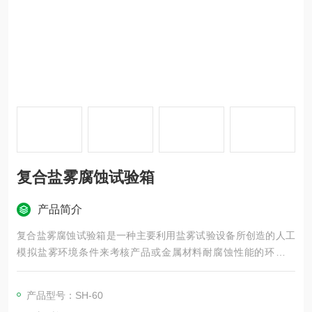
复合盐雾腐蚀试验箱
产品简介
复合盐雾腐蚀试验箱是一种主要利用盐雾试验设备所创造的人工
模拟盐雾环境条件来考核产品或金属材料耐腐蚀性能的环境试
验。它分为二大类，一类为天然环境暴露试验，另一类为人工加
速模拟盐雾环境试验。人工模拟盐雾环境试验是利用一种具有一
产品型号：SH-60
定容积空间的试验设备