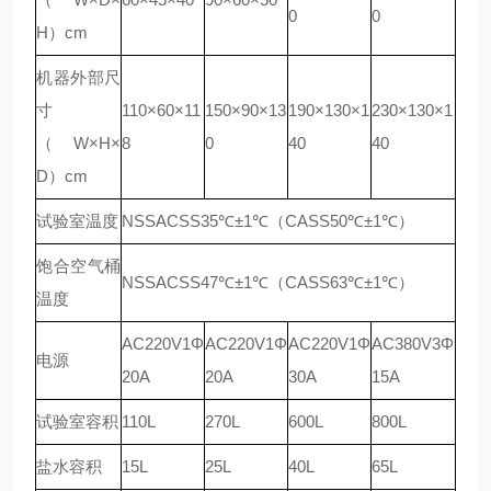
0
0
H）cm
机器外部尺
寸
110×60×11
150×90×13
190×130×1
230×130×1
（W×H×
8
0
40
40
D）cm
试验室温度
NSSACSS35℃±1℃（CASS50℃±1℃）
饱合空气桶
NSSACSS47℃±1℃（CASS63℃±1℃）
温度
AC220V1Φ
AC220V1Φ
AC220V1Φ
AC380V3Φ
电源
20A
20A
30A
15A
试验室容积
110L
270L
600L
800L
盐水容积
15L
25L
40L
65L