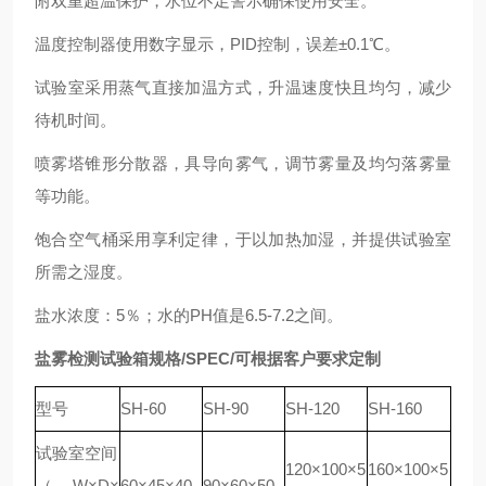
附双重超温保护，水位不足警示确保使用安全。
温度控制器使用数字显示，PID控制，误差±0.1℃。
试验室采用蒸气直接加温方式，升温速度快且均匀，减少
待机时间。
喷雾塔锥形分散器，具导向雾气，调节雾量及均匀落雾量
等功能。
饱合空气桶采用享利定律，于以加热加湿，并提供试验室
所需之湿度。
盐水浓度：5％；水的PH值是6.5-7.2之间。
盐雾检测试验箱
规格
/SPEC/可根据客户要求定制
型号
SH-60
SH-90
SH-120
SH-160
试验室空间
120×100×5
160×100×5
（W×D×
60×45×40
90×60×50