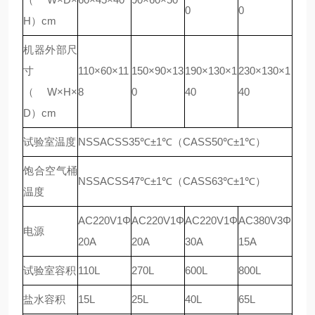
0
0
H）cm
机器外部尺
寸
110×60×11
150×90×13
190×130×1
230×130×1
（W×H×
8
0
40
40
D）cm
试验室温度
NSSACSS35℃±1℃（CASS50℃±1℃）
饱合空气桶
NSSACSS47℃±1℃（CASS63℃±1℃）
温度
AC220V1Φ
AC220V1Φ
AC220V1Φ
AC380V3Φ
电源
20A
20A
30A
15A
试验室容积
110L
270L
600L
800L
盐水容积
15L
25L
40L
65L