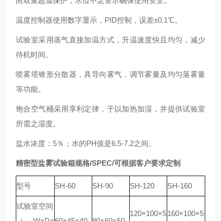
附双重超温保护，水位不足警示确保使用安全。
温度控制器使用数字显示，PID控制，误差±0.1℃。
试验室采用蒸气直接加温方式，升温速度快且均匀，减少
待机时间。
喷雾塔锥形分散器，具导向雾气，调节雾量及均匀落雾量
等功能。
饱合空气桶采用享利定律，于以加热加湿，并提供试验室
所需之湿度。
盐水浓度：5％；水的PH值是6.5-7.2之间。
精密型盐雾试验箱
规格
/SPEC/可根据客户要求定制
型号
SH-60
SH-90
SH-120
SH-160
试验室空间
120×100×5
160×100×5
（W×D×
60×45×40
90×60×50