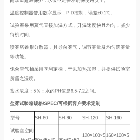
附双重超温保护，水位不足警示确保使用安全。
温度控制器使用数字显示，PID控制，误差±0.1℃。
试验室采用蒸气直接加温方式，升温速度快且均匀，减少
待机时间。
喷雾塔锥形分散器，具导向雾气，调节雾量及均匀落雾量
等功能。
饱合空气桶采用享利定律，于以加热加湿，并提供试验室
所需之湿度。
盐水浓度：5％；水的PH值是6.5-7.2之间。
盐雾试验箱
规格
/SPEC/可根据客户要求定制
型号
SH-60
SH-90
SH-120
SH-160
试验室空间
120×100×5
160×100×5
（W×D×
60×45×40
90×60×50