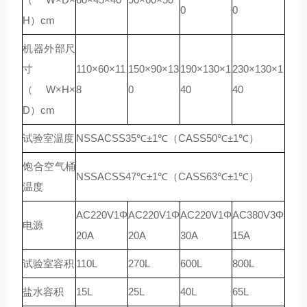
0
0
H）cm
机器外部尺
寸
110×60×11
150×90×13
190×130×1
230×130×1
（W×H×
8
0
40
40
D）cm
试验室温度
NSSACSS35℃±1℃（CASS50℃±1℃）
饱合空气桶
NSSACSS47℃±1℃（CASS63℃±1℃）
温度
AC220V1Φ
AC220V1Φ
AC220V1Φ
AC380V3Φ
电源
20A
20A
30A
15A
试验室容积
110L
270L
600L
800L
盐水容积
15L
25L
40L
65L