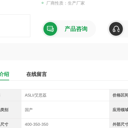
厂商性质：生产厂家
产品咨询
介绍
在线留言
牌
ASLI/艾思荔
价格区
地类别
国产
应用领
部尺寸
400-350-350
外部尺