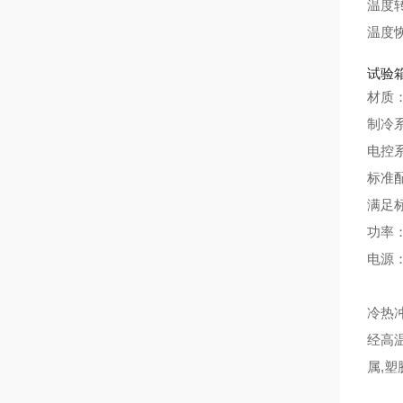
温度转
温度恢
试验
材质：
制冷
电控
标准
满足标
功率：
电源：
冷热
经高
属,塑