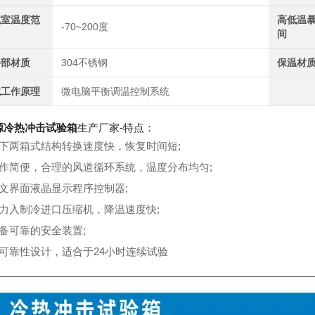
试室温度范
高低温
-70~200度
间
外部材质
304不锈钢
保温材
械工作原理
微电脑平衡调温控制系统
源冷热冲击试验箱
生产厂家-特点：
上下两箱式结构转换速度快，恢复时间短;
操作简便，合理的风道循环系统，温度分布均匀;
中文界面液晶显示程序控制器;
强力入制冷进口压缩机，降温速度快;
完备可靠的安全装置;
高可靠性设计，适合于24小时连续试验