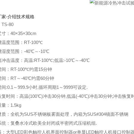
厂家-介绍技术规格
TS-80
寸：40×35×30cm
温度范围：RT-100℃
湿度范围：-40℃～-10℃
冲击温度：高温:RT-100℃;低温:-10℃～-40℃
间：RT-100℃约需15分钟
间：RT～-40℃约需60分钟
间:0.1～999.9小时,循环周期1～9999可设定.
复时间：高温(100℃)冲击30分钟,低温(-40℃)冲击30分钟;冲击恢复
量：1.5kg
质：全机为SUS不锈钢板雾面处理，内箱为SUS#304镜面不锈钢
系统：复叠水冷式欧美全封闭或半密闭式压缩机组.
：大型LED彩色触控人机界面控制器or单显LED触控人机接口控制器