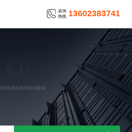
咨询
13602383741
热线
TER
-49新能源冷热冲击试验箱