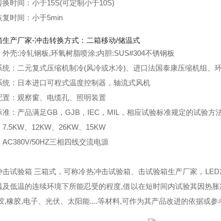
换时间：小于15S(可定制小于10S)
复时间：小于5min
箱生产厂家-冲击转换方式：二箱移动/储温式
外壳:冷轧钢板,环氧树脂喷涂;内胆:SUS#304不锈钢板
系统：二元复式压缩机制冷(风冷或水冷)、进口法国泰康压缩机组、
系统：日本进口可程式温度控制器，轴流式风机
配置：观察窗、电缆孔、照明装置
准：产品满足GB，GJB，IEC，MIL，相应试验标准规定的试验方
7.5KW、12KW、26KW、15KW
AC380V/50HZ三相四线交流电源
冲击试验箱 三箱式，可称冷热冲击试验箱、
击试验箱生产厂家
，LE
温及低温的连续环境下所能忍受的程度,借以在短时间内试验其因热
胶,橡胶,电子、光伏、太阳能....等材料,可作为其产品改进的依据或参