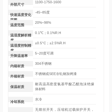
1100-1750-1600
外部尺寸
-45~85度
快速温度变化
范围
20%~98%
温度范围
0.1℃；0.1%R.H
温湿度解析精
度
±0.5°C；±2.5%R.H
温湿度控制精
度
5~20度可调
升降温速率
304不锈钢
内箱材质
不锈钢或SEE冷轧钢加烤漆
外箱材质
耐高温高密度氯基甲酸乙醋泡沫绝缘
保温材质
体材料
水冷
冷却系统
无熔丝开关，压缩机过载保护开关，