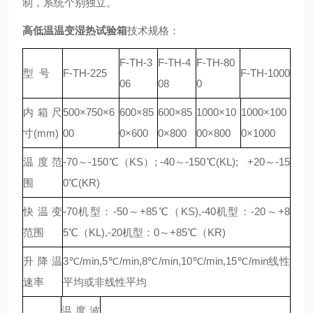
制，系统个别独立。
高低温温变湿热试验箱
技术规格：
F-TH
-3
F-TH
-4
F-TH
-80
型 号
F-TH
-225
F-TH
-1000
06
08
0
内箱尺
500
×
750
×
6
600
×
85
600×85
1000
×
10
1000
×
100
寸(mm)
00
0
×
600
0×800
00
×
800
0
×
1000
温度范
-70～-150℃（KS）; -40～-150℃(KL); +20～-15
围
0℃(KR)
快温变
-70机型：-50～+85℃（KS),-40机型：-20～+8
范围
5℃（KL),-20机型：0～+85℃（KR)
升降温
3℃/min,5℃/min,8℃/min,10℃/min,15℃/min线性
速率
平均或非线性平均
温度波