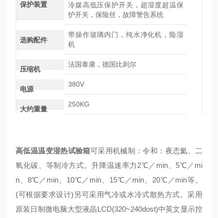
保护装置
冷媒高低压保护开关，超湿度超温保
护开关，保险丝，故障警告系统
带操作玻璃内门，纯水净化机，险湿
选购配件
机
法国泰康，德国比则尔
压缩机
380V
电源
250KG
大约重量
高低温温变湿热试验箱
可采用机械制：令和：夜态氦、二
氧化碳、等制冷方式。升降温速率力2℃／min、5℃／mi
n、8℃／min、10℃／min、15℃／min、20℃／min等。
(可根据要求设计)另可采用气冷或水冷式散热方式。采用
原装日制微电脑大型液晶LCD(320~240dost)中英文显示控