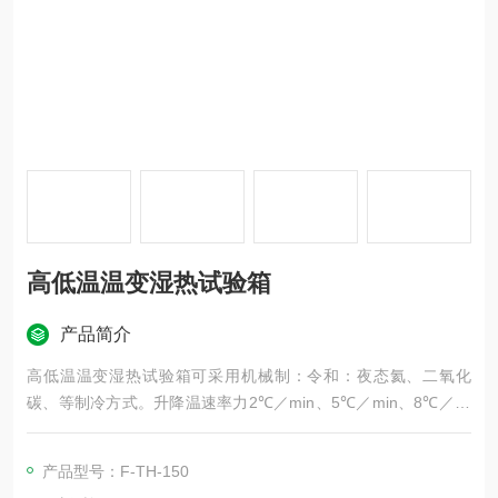
高低温温变湿热试验箱
产品简介
高低温温变湿热试验箱可采用机械制：令和：夜态氦、二氧化
碳、等制冷方式。升降温速率力2℃／min、5℃／min、8℃／mi
n、10℃／min、15℃／min、20℃／min等。(可根据要求设计)
另可采用气冷或水冷式散热方式。采用原装日制微电脑大型液晶L
产品型号：F-TH-150
CD(320~240dost)中英文显示控制系统。