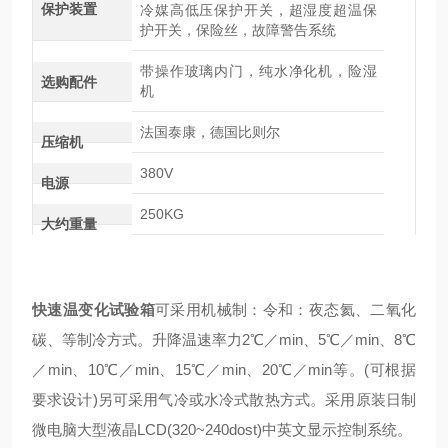
保护装置
冷媒高低压保护开关，超湿度超温保
护开关，保险丝，故障警告系统
带操作玻璃内门，纯水净化机，险湿
选购配件
机
法国泰康，德国比则尔
压缩机
380V
电源
250KG
大约重量
快速温变化试验箱
可采用机械制：令和：夜态氦、二氧化
碳、等制冷方式。升降温速率力2℃／min、5℃／min、8℃
／min、10℃／min、15℃／min、20℃／min等。(可根据
要求设计)另可采用气冷或水冷式散热方式。采用原装日制
微电脑大型液晶LCD(320~240dost)中英文显示控制系统。