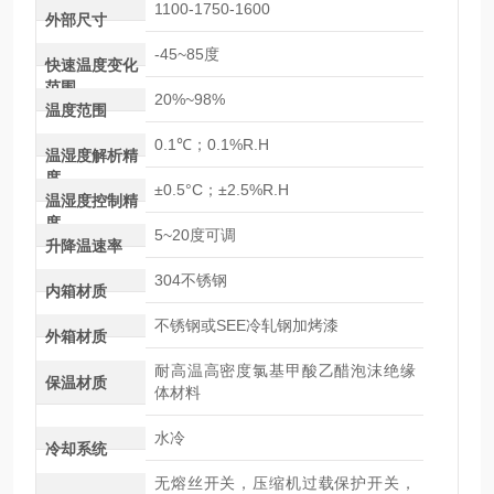
1100-1750-1600
外部尺寸
-45~85度
快速温度变化
范围
20%~98%
温度范围
0.1℃；0.1%R.H
温湿度解析精
度
±0.5°C；±2.5%R.H
温湿度控制精
度
5~20度可调
升降温速率
304不锈钢
内箱材质
不锈钢或SEE冷轧钢加烤漆
外箱材质
耐高温高密度氯基甲酸乙醋泡沫绝缘
保温材质
体材料
水冷
冷却系统
无熔丝开关，压缩机过载保护开关，