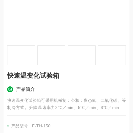
快速温变化试验箱
产品简介
快速温变化试验箱可采用机械制：令和：夜态氦、二氧化碳、等
制冷方式。升降温速率力2℃／min、5℃／min、8℃／min、1
0℃／min、15℃／min、20℃／min等。(可根据要求设计)另可采
用气冷或水冷式散热方式。采用原装日制微电脑大型液晶LCD(32
产品型号：F-TH-150
0~240dost)中英文显示控制系统。