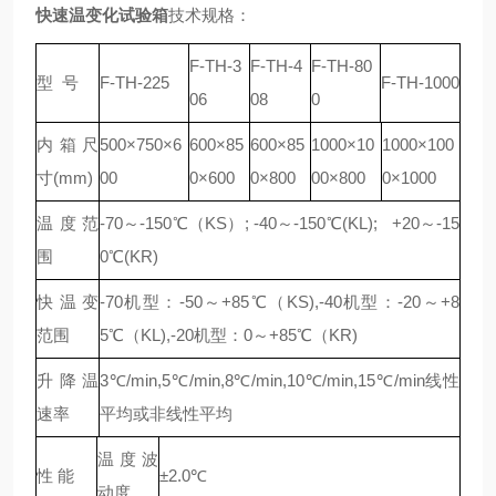
快速温变化试验箱
技术规格：
F-TH
-3
F-TH
-4
F-TH
-80
型 号
F-TH
-225
F-TH
-1000
06
08
0
内箱尺
500
×
750
×
6
600
×
85
600×85
1000
×
10
1000
×
100
寸(mm)
00
0
×
600
0×800
00
×
800
0
×
1000
温度范
-70～-150℃（KS）; -40～-150℃(KL); +20～-15
围
0℃(KR)
快温变
-70机型：-50～+85℃（KS),-40机型：-20～+8
范围
5℃（KL),-20机型：0～+85℃（KR)
升降温
3℃/min,5℃/min,8℃/min,10℃/min,15℃/min线性
速率
平均或非线性平均
温度波
性 能
±2.0℃
动度