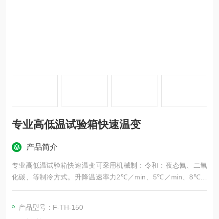
专业高低温试验箱快速温变
产品简介
专业高低温试验箱快速温变可采用机械制：令和：夜态氦、二氧
化碳、等制冷方式。升降温速率力2℃／min、5℃／min、8℃／
min、10℃／min、15℃／min、20℃／min等。(可根据要求设
计)另可采用气冷或水冷式散热方式。采用原装日制微电脑大型液
产品型号：F-TH-150
晶LCD(320~240dost)中英文显示控制系统。