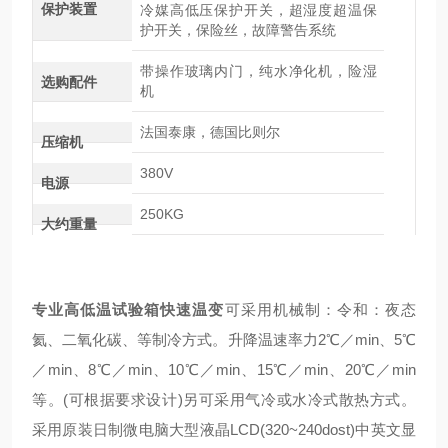
保护装置
冷媒高低压保护开关，超湿度超温保
护开关，保险丝，故障警告系统
带操作玻璃内门，纯水净化机，险湿
选购配件
机
法国泰康，德国比则尔
压缩机
380V
电源
250KG
大约重量
专业高低温试验箱快速温变
可采用机械制：令和：夜态
氦、二氧化碳、等制冷方式。升降温速率力2℃／min、5℃
／min、8℃／min、10℃／min、15℃／min、20℃／min
等。(可根据要求设计)另可采用气冷或水冷式散热方式。
采用原装日制微电脑大型液晶LCD(320~240dost)中英文显