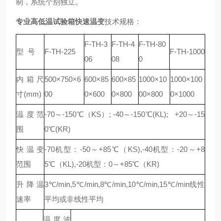
制，系统个别独立。
专业高低温试验箱快速温变
技术规格：
F-TH
-3
F-TH
-4
F-TH
-80
型 号
F-TH
-225
F-TH
-1000
06
08
0
内箱尺
500
×
750
×
6
600
×
85
600×85
1000
×
10
1000
×
100
寸(mm)
00
0
×
600
0×800
00
×
800
0
×
1000
温度范
-70～-150℃（KS）; -40～-150℃(KL); +20～-15
围
0℃(KR)
快温变
-70机型：-50～+85℃（KS),-40机型：-20～+8
范围
5℃（KL),-20机型：0～+85℃（KR)
升降温
3℃/min,5℃/min,8℃/min,10℃/min,15℃/min线性
速率
平均或非线性平均
温度波