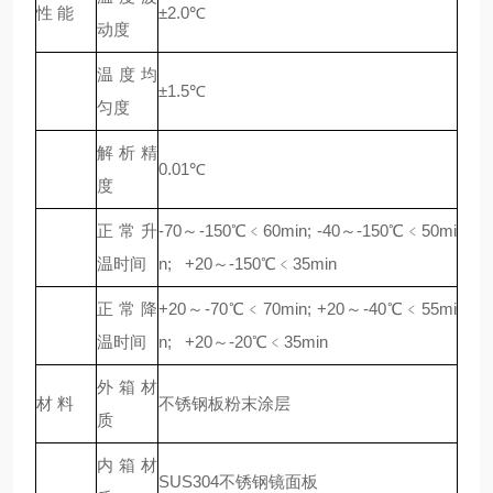
性 能
±2.0℃
动度
温度均
±1.5℃
匀度
解析精
0.01℃
度
正常升
-70～-150℃﹤60min; -40～-150℃﹤50mi
温时间
n; +20～-150℃﹤35min
正常降
+20～-70℃﹤70min; +20～-40℃﹤55mi
温时间
n; +20～-20℃﹤35min
外箱材
材 料
不锈钢板粉末涂层
质
内箱材
SUS304不锈钢镜面板