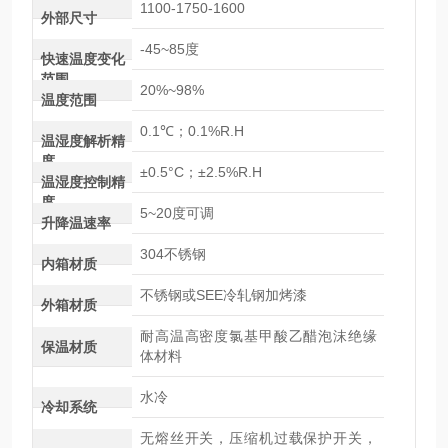
1100-1750-1600
外部尺寸
-45~85度
快速温度变化
范围
20%~98%
温度范围
0.1℃；0.1%R.H
温湿度解析精
度
±0.5°C；±2.5%R.H
温湿度控制精
度
5~20度可调
升降温速率
304不锈钢
内箱材质
不锈钢或SEE冷轧钢加烤漆
外箱材质
耐高温高密度氯基甲酸乙醋泡沫绝缘
保温材质
体材料
水冷
冷却系统
无熔丝开关，压缩机过载保护开关，