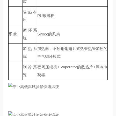
质
隔热材
PU玻璃棉
质
循环系
系 统
Siroco的风扇
统
加热系
加热器，不锈钢钢翅片式热管热管加热的
统
空气循环模式
制冷系
密闭压缩机+ vaporator的散热片+风冷冷
统
凝器