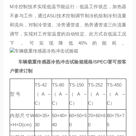
M冷控制技术实现低温节能运行：低温工作状态，加热器
不参与工作，通过ASLI技术控制调节制冷机组制冷剂流量
和流向，对制冷管道、冷旁通管道、热旁通管道三向流量
调节，实现对工作室温度的自动恒定。此方式在低温工况
下，可实现降低40%的能耗。
车辆载重传感器冷热冲击试验箱
规格
/SPEC/要可按客
户要求订制
TS-42
TS-80
TS-150
TS-252
TS-450
型 号
（A～
（A～
（A～
（A～
（A～
C）
C）
C）
C）
C）
内部尺寸W
40×35×
50×40×
60×50×5
70×60×6
80×75×7
×H×D(cm)
30
40
0
0
5