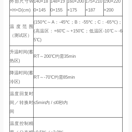
外部尺寸W
140×18
148×19
160×200
175×210
190×220
×H×D(cm)
0×145
0×155
×175
×187
×200
(150℃
～
A
：
-45℃
；
B
：
-55℃
；
C
：
-65℃)
；
温度范围
(
高温区：
+60℃
～
+150℃
；低温区
-10℃
～
-6
（测试区）
5℃)
升温时间(蓄
RT～200℃约需35min
热区)
降温时间(蓄
RT～-70℃约需85min
冷区)
温度回复时
间／转换时
≤5min内 / ≤l0秒内
间
温度控制精