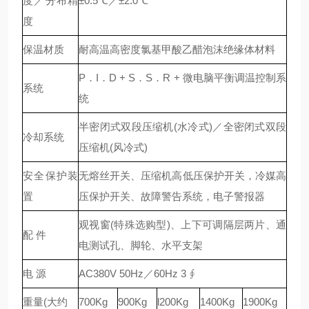
度／分布精
±0.5℃／±2.0℃
度
保温材质
耐高温高密度氯基甲酸乙醋泡沫绝缘体材料
P．I．D + S．S．R + 微电脑平衡调温控制系
系统
统
半密闭式双段压缩机(水冷式)／全密闭式双段
冷却系统
压缩机(风冷式)
安全保护装
无熔丝开关、压缩机高低压保护开关，冷媒高
置
压保护开关、故障警告系统，电子警报器
观视窗(特殊选购型)、上下可调隔层两片、通
配 件
电测试孔、脚轮、水平支架
电 源
AC380V 50Hz／60Hz 3 ∮
重量(大约
700Kg
900Kg
l200Kg
1400Kg
1900Kg