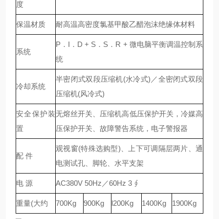
度
保温材质
耐高温高密度氯基甲酸乙醋泡沫绝缘体材料
P．I．D + S．S．R + 微电脑平衡调温控制系
系统
统
半密闭式双段压缩机(水冷式)／全密闭式双段
冷却系统
压缩机(风冷式)
安全保护装
无熔丝开关、压缩机高低压保护开关，冷媒高
置
压保护开关、故障警告系统，电子警报器
观视窗(特殊选购型)、上下可调隔层两片、通
配 件
电测试孔、脚轮、水平支架
电 源
AC380V 50Hz／60Hz 3 ∮
重量(大约
700Kg
900Kg
l200Kg
1400Kg
1900Kg