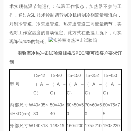
术实现低温节能运行：低温工作状态，加热器不参与工
作，通过ASLI技术控制调节制冷机组制冷剂流量和流向，
对制冷管道、冷旁通管道、热旁通管道三向流量调节，实
现对工作室温度的自动恒定。此方式在低温工况下，可实
现降低40%的能耗。
实验室冷热冲击试验箱
规格
/SPEC/要可按客户要求订
制
TS-42
TS-80
TS-150
TS-252
TS-450
型 号
（A～
（A～
（A～
（A～
（A～
C）
C）
C）
C）
C）
内部尺寸W
40×35×
50×40×
60×50×5
70×60×6
80×75×7
×H×D(cm)
30
40
0
0
5
外部尺寸W
140×18
148×19
160×200
175×210
190×220