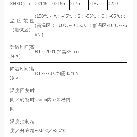
×H×D(cm)
0×145
0×155
×175
×187
×200
(150℃
～
A
：
-45℃
；
B
：
-55℃
；
C
：
-65℃)
；
温度范围
(
高温区：
+60℃
～
+150℃
；低温区
-10℃
～
-6
（测试区）
5℃)
升温时间(蓄
RT～200℃约需35min
热区)
降温时间(蓄
RT～-70℃约需85min
冷区)
温度回复时
间／转换时
≤5min内 / ≤l0秒内
间
温度控制精
度／分布精
±0.5℃／±2.0℃