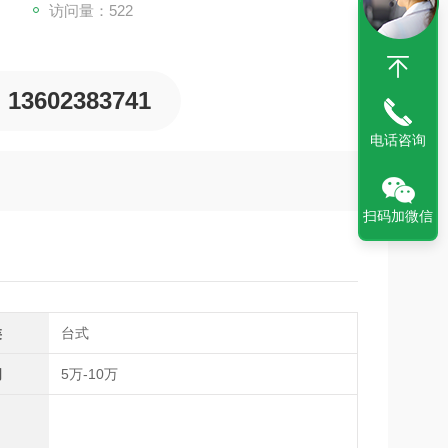
访问量：522
13602383741
电话咨询
扫码加微信
类
台式
间
5万-10万