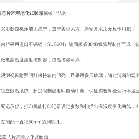
器芯片环境老化试验箱
械钣金结构：
箱体采用数控机床加工成型，造型美观大方、新颖并采用无反作用把手
体内胆采用进口不锈钢（SUS304）镜面板或304B氩弧焊制作而成，
采用微电脑温度湿度控制器，控温控湿可靠。
大型观测视窗附照明灯保持箱内明亮，且采用多层玻璃，随时清晰的观
设有独立限温系统，超过限制温度即自动中断，保证实验ān全运行不发
可选配记录仪，打印机能打印记录设定参数和扫描出温湿度变化曲线，4
体左侧配一直径50mm的测试孔。