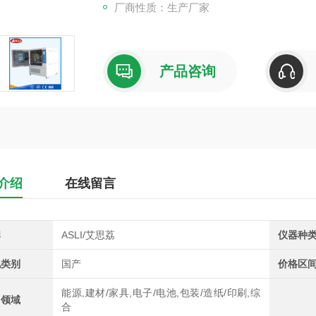
厂商性质：生产厂家
产品咨询
介绍
在线留言
牌
ASLI/艾思荔
仪器种
地类别
国产
价格区
能源,建材/家具,电子/电池,包装/造纸/印刷,综
用领域
合