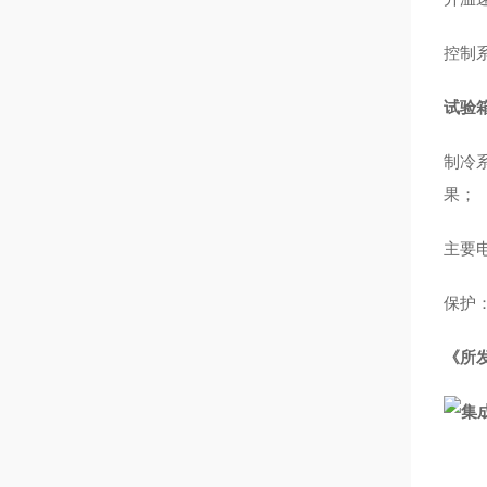
控制
试验
制冷
果；
主要
保护
《
所