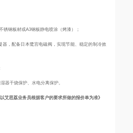
04不锈钢板材或A3钢板静电喷涂（烤漆）；
冷凝器，配备日本鹭宫电磁阀，实现节能、稳定的制冷效
；
加湿器干烧保护、水电分离保护。
以艾思荔业务员根据客户的要求所做的报价单为准
》