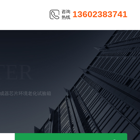
咨询
13602383741
热线
TER
0集成器芯片环境老化试验箱