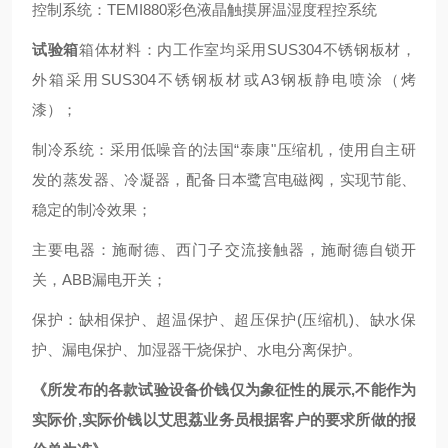
控制系统：
TEMI880彩色液晶触摸屏温湿度程控系统
试验箱
箱体材料：内工作室均采用
SUS304不锈钢板材，
外箱采用SUS304不锈钢板材或A3钢板静电喷涂（烤
漆）；
制冷系统：采用低噪音的法国
“泰康"压缩机，使用自主研
发的蒸发器、冷凝器，配备日本鹭宫电磁阀，实现节能、
稳定的制冷效果；
主要电器：施耐德、西门子交流接触器，施耐德自锁开
关，
ABB漏电开关；
保护：缺相保护、超温保护、超压保护
(压缩机)、缺水保
护、漏电保护、加湿器干烧保护、水电分离保护。
《
所发布的各款试验设备
价钱
仅为象征性的展示
,不能作为
实际价,实际
价钱
以艾思荔业务员根据客户的要求所做的报