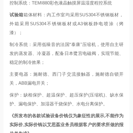
控制系统：
TEMI880彩色液晶触摸屏温湿度程控系统
试验箱
箱体材料：内工作室均采用
SUS304不锈钢板材，
外箱采用SUS304不锈钢板材或A3钢板静电喷涂（烤
漆）；
制冷系统：采用低噪音的法国
“泰康"压缩机，使用自主研
发的蒸发器、冷凝器，配备日本鹭宫电磁阀，实现节能、
稳定的制冷效果；
主要电器：施耐德、西门子交流接触器，施耐德自锁开
关，
ABB漏电开关；
保护：缺相保护、超温保护、超压保护
(压缩机)、缺水保
护、漏电保护、加湿器干烧保护、水电分离保护。
《
所发布的各款试验设备
价钱
仅为象征性的展示
,不能作为
实际价,实际
价钱
以艾思荔业务员根据客户的要求所做的报