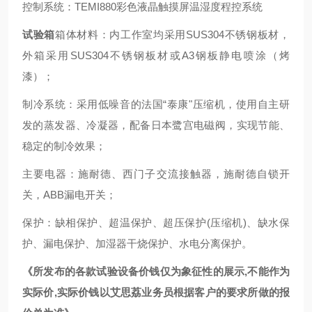
控制系统：
TEMI880彩色液晶触摸屏温湿度程控系统
试验箱
箱体材料：内工作室均采用
SUS304不锈钢板材，
外箱采用SUS304不锈钢板材或A3钢板静电喷涂（烤
漆）；
制冷系统：采用低噪音的法国
“泰康"压缩机，使用自主研
发的蒸发器、冷凝器，配备日本鹭宫电磁阀，实现节能、
稳定的制冷效果；
主要电器：施耐德、西门子交流接触器，施耐德自锁开
关，
ABB漏电开关；
保护：缺相保护、超温保护、超压保护
(压缩机)、缺水保
护、漏电保护、加湿器干烧保护、水电分离保护。
《
所发布的各款试验设备
价钱
仅为象征性的展示
,不能作为
实际价,实际
价钱
以艾思荔业务员根据客户的要求所做的报