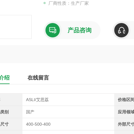
厂商性质：生产厂家
产品咨询
介绍
在线留言
牌
ASLI/艾思荔
价格区
地类别
国产
应用领
部尺寸
400-500-400
外部尺