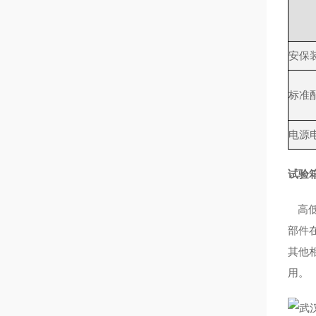
安保
标准
电源
试验
高
部件
其他
用。