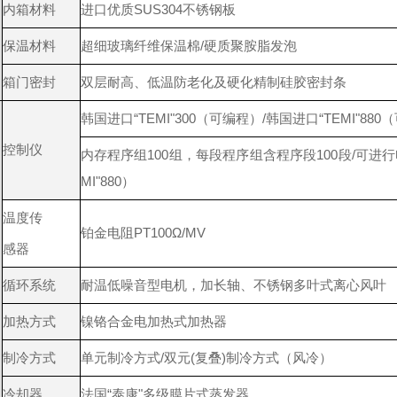
内箱材料
进口优质SUS304不锈钢板
保温材料
超细玻璃纤维保温棉/硬质聚胺脂发泡
箱门密封
双层耐高、低温防老化及硬化精制硅胶密封条
韩国进口“TEMI"300（可编程）/韩国进口“TEMI"88
控制仪
内存程序组100组，每段程序组含程序段100段/可进
MI"880）
温度传
铂金电阻PT100Ω/MV
感器
循环系统
耐温低噪音型电机，加长轴、不锈钢多叶式离心风叶
加热方式
镍铬合金电加热式加热器
制冷方式
单元制冷方式/双元(复叠)制冷方式（风冷）
冷却器
法国“泰康"多级膜片式蒸发器