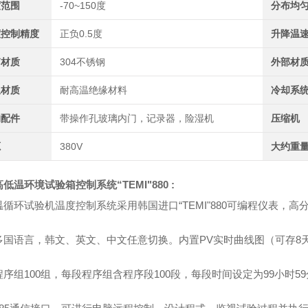
度范围
-70~150度
分布均
度控制精度
正负0.5度
升降温
箱材质
304不锈钢
外部材
温材质
耐高温绝缘材料
冷却系
购配件
带操作孔玻璃内门，记录器，险湿机
压缩机
源
380V
大约重
高低温环境试验箱
控制系统
“
TEMI
"
880
:
循环试验机温度控制系统采用韩国进口“TEMI"880可编程仪表，高
多国语言，韩文、英文、中文任意切换。内置PV实时曲线图（可存8
序组100组，每段程序组含程序段100段，每段时间设定为99小时5