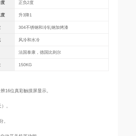
匀度
正负2度
速度
升3降1
质
304不锈钢和冷轧钢加烤漆
统
风冷和水冷
法国泰康，德国比则尔
量
150KG
分辨16位真彩触摸屏显示。
天）。
9分。