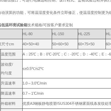
485通信接口，可进行电脑远程控制、设计程式、监视试验过程并执
自动演算的功能，可将温湿度变化条件立即修正，使温湿度控制更为
高低温环境试验箱
技术规格/可按客户要求定制
HL-80
HL-150
HL-225
HL
室尺寸cm
40×50×40
50×60×50
60×75×50
60
温度范围
A：25℃；B：0℃-20℃；C：-20℃；D：-40℃；E：-6
波动度/
≤±0.5℃/≤2℃
均匀度
升温速率
1.0～3.0℃/min
降温速率
0.7～1℃/min
外箱材料
优质A3钢板静电喷塑/SUS304不锈钢雾面线条发纹处