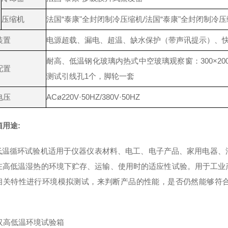
压缩机
法国“泰康"全封闭制冷压缩机/法国“泰康"全封闭制冷
装置
电源超载、漏电、超温、缺水保护（带声讯提示）、
耐高、低温钢化玻璃内热式中空玻璃观察窗：300×20
配置
测试引线孔1个，脚轮一套
电压
ACø220V·50HZ/380V·50HZ
箱
用途:
低温循环试验机适用于仪器仪表材料、电工、电子产品、家用电器、
在高低温湿热的环境下贮存、运输、使用时的适应性试验。用于工业
相关特性进行环境模拟测试，来判断产品的性能，是否仍然能够符