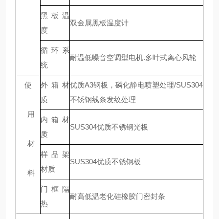
黑板温
双金属黑板温度计
度
循环系
耐温低噪音空调型电机.多叶式离心风轮
统
使
外箱材
优质A3钢板，磷化静电喷塑处理/SUS304
质
不锈钢线条发纹处理
用
内箱材
SUS304优质不锈钢光板
质
材
样品架
SUS304优质不锈钢板
材质
料
门框隔
耐高低温老化硅橡胶门密封条
热