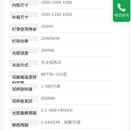
1000-1000-1000
内部尺寸
1550-2150-1550
电话咨询
外箱尺寸
1500H
灯管使用寿命
1KW/6KW
灯和功率
340NM
光照强度
水冷或风冷
冷却方式
BPT85~120度
试验箱温度控
制范围
1~5转可调
试样架转速
500MM
试样架直径
0.1~999小时59分
光照暴晒周期
1-240分钟，间断可调
降雨周期