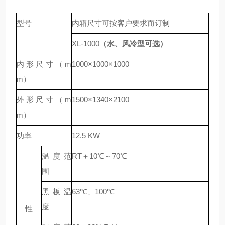
型号
内箱尺寸可按客户要求而订制
XL-
10
00
（水
、风
冷型
可选
）
内形尺寸（m
1000×1000×1000
m）
外形尺寸（m
1500×1340×2100
m）
功率
12.5 KW
温度范
RT＋10℃～70℃
围
黑板温
63℃、100℃
度
性