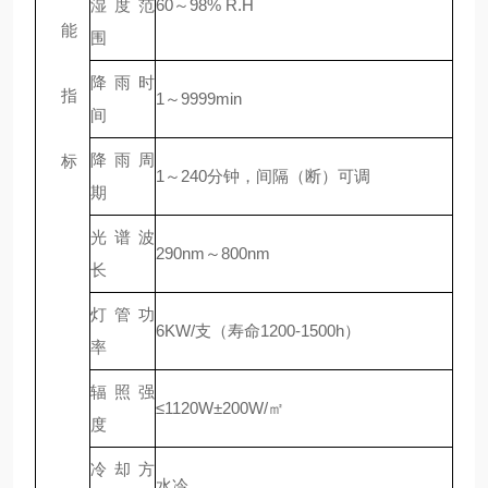
湿度范
60～98% R.H
能
围
降雨时
指
1～9999min
间
降雨周
标
1～240分钟，间隔（断）可调
期
光谱波
290nm～800nm
长
灯管功
6KW/支（寿命1200-1500h）
率
辐照强
≤1120W±200W/㎡
度
冷却方
水冷