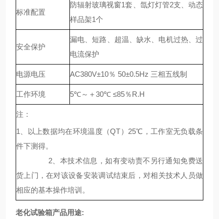
防辐射玻璃视窗1套、氙灯灯管2支、动态
标准配置
样品架1个
漏电、短路、超温、缺水、电机过热、过
安全保护
电流保护
电源电压
AC380V±10％ 50±0.5Hz 三相五线制
工作环境
5℃～＋30℃ ≤85％R.H
注：
1、以上数据均在环境温度（QT）25℃，工作室无负载条
件下测得。
2、本技术信息，如有变动责不另行通知免费送
货上门，在对该设备安装调试结束后，对相关技术人员做
相应的基本操作培训。
老化试验箱产品用途: