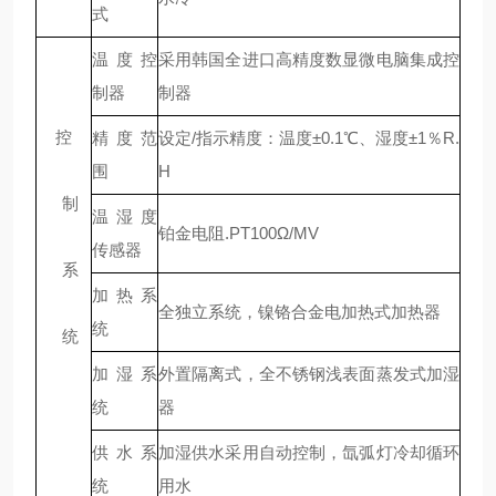
式
温度控
采用韩国全进口高精度数显微电脑集成控
制器
制器
控
精度范
设定/指示精度：温度±0.1℃、湿度±1％R.
围
H
制
温湿度
铂金电阻.PT100Ω/MV
传感器
系
加热系
全独立系统，镍铬合金电加热式加热器
统
统
加湿系
外置隔离式，全不锈钢浅表面蒸发式加湿
统
器
供水系
加湿供水采用自动控制，氙弧灯冷却循环
统
用水