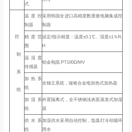
式
温度控
采用韩国全进口高精度数显微电脑集成控
制器
制器
控
精度范
设定/指示精度：温度±0.1℃、湿度±1％R.
围
H
制
温湿度
铂金电阻.PT100Ω/MV
传感器
系
加热系
全独立系统，镍铬合金电加热式加热器
统
统
加湿系
外置隔离式，全不锈钢浅表面蒸发式加湿
统
器
供水系
加湿供水采用自动控制，氙弧灯冷却循环
统
用水