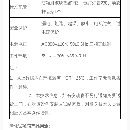
防辐射玻璃视窗1套、氙灯灯管2支、动态
标准配置
样品架1个
漏电、短路、超温、缺水、电机过热、过
安全保护
电流保护
电源电压
AC380V±10％ 50±0.5Hz 三相五线制
工作环境
5℃～＋30℃ ≤85％R.H
注：
1、以上数据均在环境温度（QT）25℃，工作室无负载条
件下测得。
2、本技术信息，如有变动责不另行通知免费送
货上门，在对该设备安装调试结束后，对相关技术人员做
相应的基本操作培训。
老化试验箱产品用途: