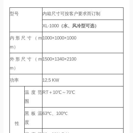
型号
内箱尺寸可按客户要求而订制
XL-
10
00
（水
、风
冷型
可选
）
内形尺寸（m
1000×1000×1000
m）
外形尺寸（m
1500×1340×2100
m）
功率
12.5 KW
温度范
RT＋10℃～70℃
围
黑板温
63℃、100℃
度
性