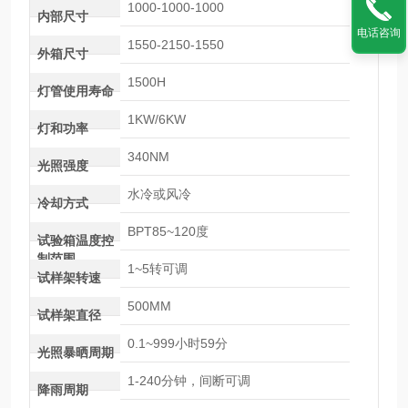
1000-1000-1000
内部尺寸
电话咨询
1550-2150-1550
外箱尺寸
1500H
灯管使用寿命
1KW/6KW
灯和功率
340NM
光照强度
水冷或风冷
冷却方式
BPT85~120度
试验箱温度控
制范围
1~5转可调
试样架转速
500MM
试样架直径
0.1~999小时59分
光照暴晒周期
1-240分钟，间断可调
降雨周期