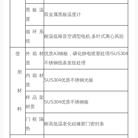
黑板温
双金属黑板温度计
度
循环系
耐温低噪音空调型电机.多叶式离心风轮
统
使
外箱材
优质A3钢板，磷化静电喷塑处理/SUS304
质
不锈钢线条发纹处理
用
内箱材
SUS304优质不锈钢光板
质
材
样品架
SUS304优质不锈钢板
材质
料
门框隔
耐高低温老化硅橡胶门密封条
热