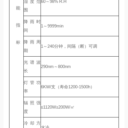
湿度范
60～98% R.H
能
围
降雨时
指
1～9999min
间
降雨周
标
1～240分钟，间隔（断）可调
期
光谱波
290nm～800nm
长
灯管功
6KW/支（寿命1200-1500h）
率
辐照强
≤1120W±200W/㎡
度
冷却方
水冷