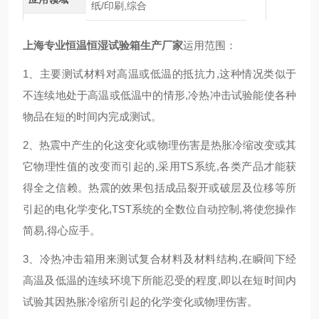
纸/印刷,综合
上海专业恒温恒湿试验箱生产厂家
运用范围：
1、主要测试材料对高温或低温的抵抗力
,
这种情况类似于
不连续地处于高温或低温中的情形
,
冷热冲击试验能使各种
物品在短的时间内完成测试。
2、热震中产生的化这变化或物理伤害是热胀冷缩改变或其
它物理性值的改变而引起的
,
采用TS系统
,
各类产品才能获
得全之信赖。热震的效果包括成品裂开或破层及位移等所
引起的电化学变化
,
TST系统的全数位自动控制
,
将使您操作
简易
,
得心应手。
3、冷热冲击箱用来测试复合材料及材料结构
,
在瞬间下经
高温及低温的连续环境下所能忍受的程度
,
即以在短时间内
试验其因热胀冷缩所引起的化学变化或物理伤害。