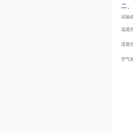
二、
试验
温度
湿度
空气