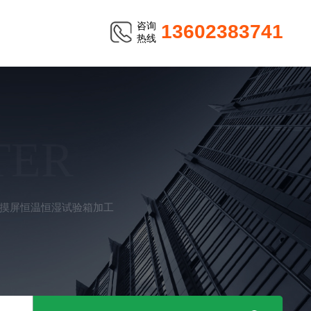
咨询
13602383741
热线
TER
0触摸屏恒温恒湿试验箱加工