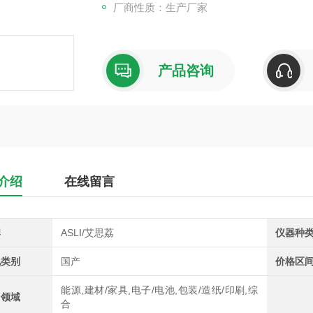
厂商性质：生产厂家
产品咨询
介绍
在线留言
牌
ASLI/艾思荔
仪器种
地类别
国产
价格区
能源,建材/家具,电子/电池,包装/造纸/印刷,综
用领域
合