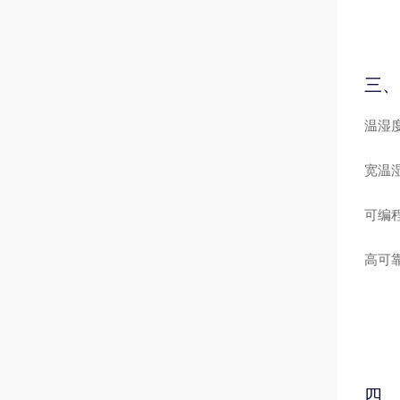
三、
温湿
宽温
可编
高可
四、