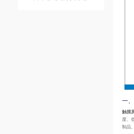
一、
触摸
度、
制品