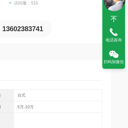
访问量：515
13602383741
电话咨询
扫码加微信
类
台式
间
5万-10万