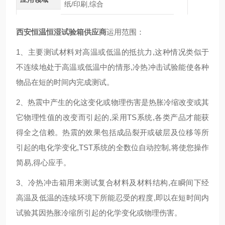
纸/印刷,综合
西安恒温恒湿试验箱供应商
运用范围：
1、主要测试材料对高温或低温的抵抗力
,
这种情况类似于
不连续地处于高温或低温中的情形
,
冷热冲击试验能使各种
物品在短的时间内完成测试。
2、热震中产生的化这变化或物理伤害是热胀冷缩改变或其
它物理性值的改变而引起的
,
采用TS系统
,
各类产品才能获
得全之信赖。热震的效果包括成品裂开或破层及位移等所
引起的电化学变化
,
TST系统的全数位自动控制
,
将使您操作
简易
,
得心应手。
3、冷热冲击箱用来测试复合材料及材料结构
,
在瞬间下经
高温及低温的连续环境下所能忍受的程度
,
即以在短时间内
试验其因热胀冷缩所引起的化学变化或物理伤害。