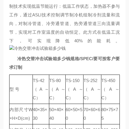
制技术实现低温节能运行：低温工作状态，加热器不参与
工作，通过ASLI技术控制调节制冷机组制冷剂流量和流
向，对制冷管道、冷旁通管道、热旁通管道三向流量调
节，实现对工作室温度的自动恒定。此方式在低温工况
下，可实现降低40%的能耗。
冷热交替冲击试验箱多少钱
规格
/SPEC/要可按客户要
求订制
TS-42
TS-80
TS-150
TS-252
TS-450
型 号
（A～
（A～
（A～
（A～
（A～
C）
C）
C）
C）
C）
内部尺寸W
40×35×
50×40×
60×50×5
70×60×6
80×75×7
×H×D(cm)
30
40
0
0
5