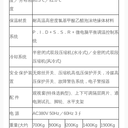
度／分布精
±0.5℃／±2.0℃
度
保温材质
耐高温高密度氯基甲酸乙醋泡沫绝缘体材料
P．I．D + S．S．R + 微电脑平衡调温控制系
系统
统
半密闭式双段压缩机(水冷式)／全密闭式双段
冷却系统
压缩机(风冷式)
安全保护装
无熔丝开关、压缩机高低压保护开关，冷媒高
置
压保护开关、故障警告系统，电子警报器
观视窗(特殊选购型)、上下可调隔层两片、通
配 件
电测试孔、脚轮、水平支架
电 源
AC380V 50Hz／60Hz 3 ∮
重量(大约
700Kg
900Kg
l200Kg
1400Kg
1900Kg