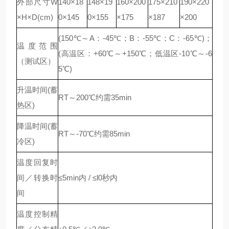
外部尺寸W
140×18
148×19
160×200
175×210
190×220
×H×D(cm)
0×145
0×155
×175
×187
×200
(150℃
～
A
：
-45℃
；
B
：
-55℃
；
C
：
-65℃)
；
温度范围
(
高温区：
+60℃
～
+150℃
；低温区
-10℃
～
-6
（测试区）
5℃)
升温时间(蓄
RT～200℃约需35min
热区)
降温时间(蓄
RT～-70℃约需85min
冷区)
温度回复时
间／转换时
≤5min内 / ≤l0秒内
间
温度控制精