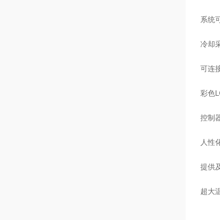
系统
冷却
可连
彩色
控制
人性
提供
超大温