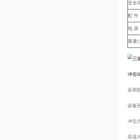
安全
配 件
电 源
重量(
冲击
采用
设备
冲击
高温冲