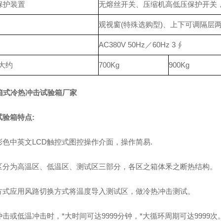
保护装置
无熔丝开关、压缩机高低压保护开关
观视窗(特殊选购型)、上下可调隔层
AC380V 50Hz／60Hz 3 ∮
大约
700Kg
900Kg
试验箱特点:
彩色中英文LCD触控式图控操作介面，操作简易.
区分为高温区、低温区、测试区三部分，各区之箱体釆之断热结构。
方式应用风路切换方式将温度导入测试区，做冷热冲击测试。
击或低温冲击时，*大时间可达9999分钟，*大循环周期可达9999次