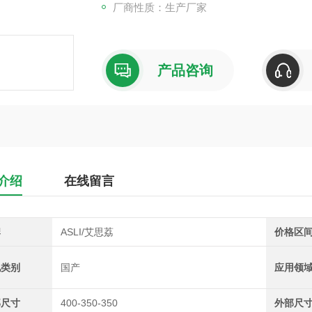
厂商性质：生产厂家
产品咨询
介绍
在线留言
牌
ASLI/艾思荔
价格区
地类别
国产
应用领
部尺寸
400-350-350
外部尺