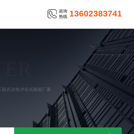
咨询
13602383741
热线
TER
49三箱式冷热冲击试验箱厂家