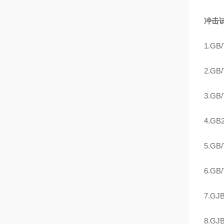
冲击
1.G
2.G
3.G
4.G
5.G
6.G
7.G
8.GJ