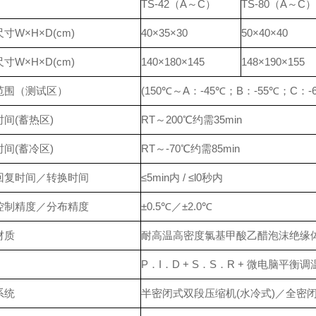
TS-42（A～C）
TS-80（A～C）
寸W×H×D(cm)
40×35×30
50×40×40
寸W×H×D(cm)
140×180×145
148×190×155
范围（测试区）
(150℃
～
A
：
-45℃
；
B
：
-55℃
；
C
：
-
间(蓄热区)
RT～200℃约需35min
间(蓄冷区)
RT～-70℃约需85min
回复时间／转换时间
≤5min内 / ≤l0秒内
控制精度／分布精度
±0.5℃／±2.0℃
材质
耐高温高密度氯基甲酸乙醋泡沫绝缘
P．I．D + S．S．R + 微电脑平衡
系统
半密闭式双段压缩机(水冷式)／全密闭