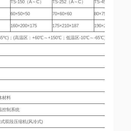
TS-150（A～C）
TS-252（A～C）
TS-450（A～C）
60×50×50
70×60×60
80×75×75
160×200×175
175×210×187
190×220×200
65℃)
；
(
高温区：
+60℃
～
+150℃
；低温区
-10℃
～
-65℃)
体材料
调温控制系统
式双段压缩机(风冷式)