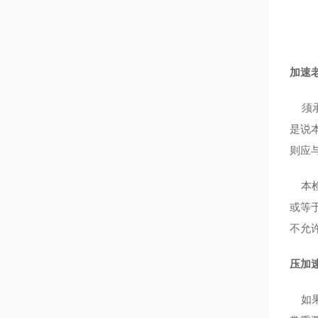
加速
须
是说
则应
本
或等
不允
压加
如