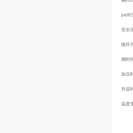
jue
对压
安全压
循环
测时间
加压时间
升温
温度