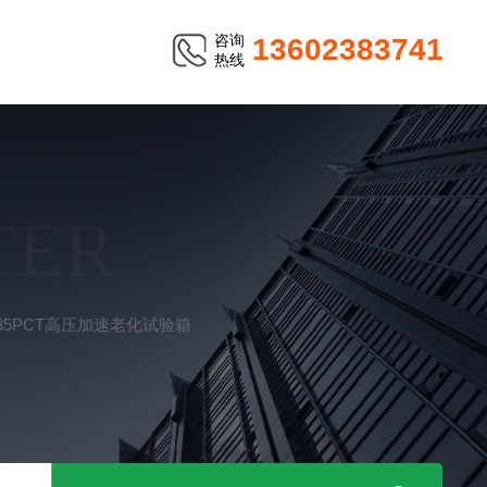
咨询
13602383741
热线
TER
-35PCT高压加速老化试验箱