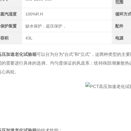
范围
和蒸汽湿度
100%R.H
循环方
全保护装置
缺水保护，超压保护，
配件
备容积
43L
电源
T高压加速老化试验箱
可以分为分为“台式"和“立式"，这两种类型的
同的需要进行具体的选择。均匀度保证的风道系：统特殊防潮兼散热设
离心风轮。
T高压加速老化试验箱
的技术性能
：