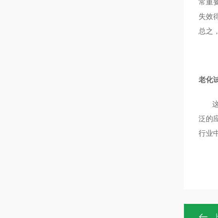
常重
失效
总之
老化
泛的
行业