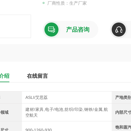
厂商性质：生产厂家
产品咨询
介绍
在线留言
牌
ASLI/艾思荔
产地类
建材/家具,电子/电池,纺织/印染,钢铁/金属,航
用领域
内部尺
空航天
饱和蒸
箱尺寸
900-1260-930