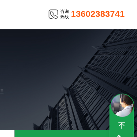
咨询
13602383741
热线
理